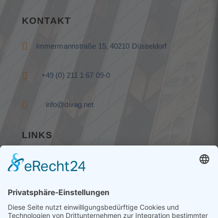
KONTAKT

Immermannstraße 15, 40210 Düsseldorf

+49 (0) 211 1 67 09-0

info@divag.net
LINKS
Home
Impressum
Datenschutz