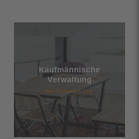
Kaufmännische
Verwaltung
Einrichtung und Einhaltung einer objektbezogenen
Buchführung
Kaufmännische
Berechnung des Mietüberschusses
Verwaltung
übersichtliche und transparente Abrechnung der
Wir kümmern uns
gezahlten Betriebskostenvorauszahlungen
Aufstellung Jahresrechnung